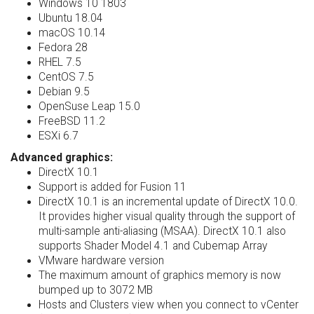
Windows 10 1803
Ubuntu 18.04
macOS 10.14
Fedora 28
RHEL 7.5
CentOS 7.5
Debian 9.5
OpenSuse Leap 15.0
FreeBSD 11.2
ESXi 6.7
Advanced graphics:
DirectX 10.1
Support is added for Fusion 11
DirectX 10.1 is an incremental update of DirectX 10.0.
It provides higher visual quality through the support of
multi-sample anti-aliasing (MSAA). DirectX 10.1 also
supports Shader Model 4.1 and Cubemap Array
VMware hardware version
The maximum amount of graphics memory is now
bumped up to 3072 MB
Hosts and Clusters view when you connect to vCenter