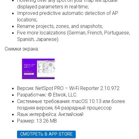
Hovering over any spot on your map will update
displayed parameters in real-time;
Improved predictive automatic detection of AP
locations;
Rename projects, zones, and snapshots;
Five more localizations (German, French, Portuguese,
Spanish, Japanese).
Снимки экрана:
Версия:
NetSpot PRO – Wi-Fi Reporter 2.10.972
Разработчик:
© Etwok, LLC.
Системные требования:
macOS 10.13 или более
поздняя версия, 64-разрядный процессор
Язык интерфейса:
Английский
Размер:
13.26 MB
СМОТРЕТЬ В APP STORE