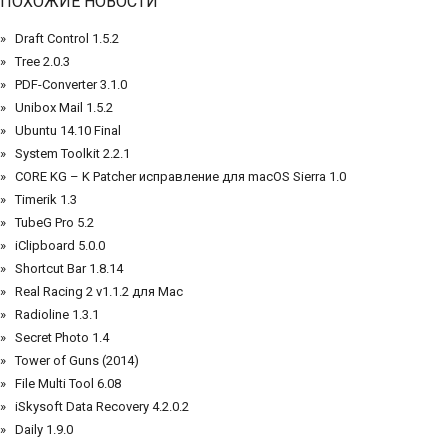
ПОХОЖИЕ НОВОСТИ
Draft Control 1.5.2
Tree 2.0.3
PDF-Converter 3.1.0
Unibox Mail 1.5.2
Ubuntu 14.10 Final
System Toolkit 2.2.1
CORE KG – K Patcher исправление для macOS Sierra 1.0
Timerik 1.3
TubeG Pro 5.2
iClipboard 5.0.0
Shortcut Bar 1.8.14
Real Racing 2 v1.1.2 для Mac
Radioline 1.3.1
Secret Photo 1.4
Tower of Guns (2014)
File Multi Tool 6.08
iSkysoft Data Recovery 4.2.0.2
Daily 1.9.0