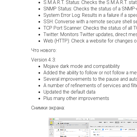
S.M.A.R.T. Status: Checks the S.M.A.R.T. stat
SNMP Status: Checks the status of a SNMP-conn
System Error Log: Results in a failure if a s
SSH: Converse with a remote secure shell s
TCP Port Scanner: Checks the status of all T
Twitter: Monitors Twitter updates, direct mes
Web (HTTP): Check a website for changes or 
Что нового:
Version 4.3:
Mojave dark mode and compatibility
Added the ability to follow or not follow a me
Several improvements to the pause and aut
A number of refinements of services and filt
Updated the default data
Plus many other improvements
Снимки экрана: