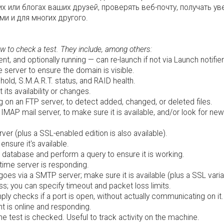
 или блогах ваших друзей, проверять веб-почту, получать у
ми и для многих другого.
ow to check a test. They include, among others:
nt, and optionally running — can re-launch if not via Launch notifier
erver to ensure the domain is visible.
hold, S.M.A.R.T. status, and RAID health.
 its availability or changes.
ng on an FTP server, to detect added, changed, or deleted files.
AP mail server, to make sure it is available, and/or look for new
ver (plus a SSL-enabled edition is also available).
nsure it's available.
atabase and perform a query to ensure it is working.
time server is responding.
oes via a SMTP server; make sure it is available (plus a SSL varia
s; you can specify timeout and packet loss limits.
mply checks if a port is open, without actually communicating on it.
 is online and responding.
 test is checked. Useful to track activity on the machine.