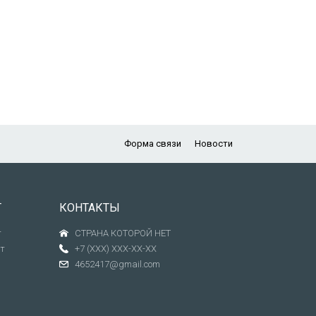
Форма связи
Новости
Т
КОНТАКТЫ
т
СТРАНА КОТОРОЙ НЕТ
т
+7 (XXX) XXX-XX-XX
4652417@gmail.com