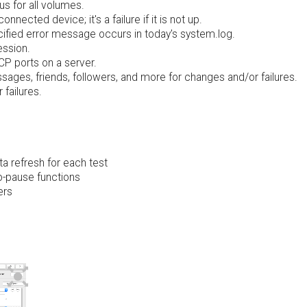
us for all volumes.
ected device; it's a failure if it is not up.
pecified error message occurs in today's system.log.
ession.
CP ports on a server.
sages, friends, followers, and more for changes and/or failures.
failures.
ta refresh for each test
o-pause functions
ers