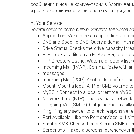
сообщения и новые комментарии в блогах ваших
и развлекательных сайтов, следить за аукциона
At Your Service
Several services come built-in. Services tell Simon h
Application: Make sure an application is prese
DNS and Specific DNS: Query a domain name s
Drive Status: Checks the drive capacity thres
FTP: Look at a file on an FTP server, to detect
FTP Directory Listing: Watch a directory listi
Incoming Mail (IMAP): Communicate with an IM
messages.
Incoming Mail (POP): Another kind of mail ser
Mount: Mount a local, AFP, or SMB volume to e
MySQL: Connect to a local or remote MySQL d
Network Time (NTP): Checks that a network 
Outgoing Mail (SMTP): Outgoing mail usually g
Ping: Ping any server to check responsivenes
Port Available: Like the Port services, but si
Samba SMB: Checks that a Samba SMB client
Screenshot: Takes a screenshot whenever the