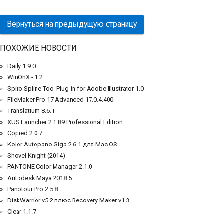
Вернуться на предыдущую страницу
ПОХОЖИЕ НОВОСТИ
Daily 1.9.0
WinOnX - 1.2
Spiro Spline Tool Plug-in for Adobe Illustrator 1.0
FileMaker Pro 17 Advanced 17.0.4.400
Translatium 8.6.1
XUS Launcher 2.1.89 Professional Edition
Copied 2.0.7
Kolor Autopano Giga 2.6.1 для Mac OS
Shovel Knight (2014)
PANTONE Color Manager 2.1.0
Autodesk Maya 2018.5
Panotour Pro 2.5.8
DiskWarrior v5.2 плюс Recovery Maker v1.3
Clear 1.1.7