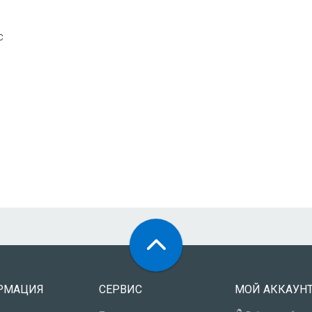
c
РМАЦИЯ
СЕРВИС
МОЙ АККАУН