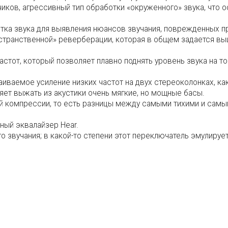
чиков, агрессивный тип обработки «окруженного» звука, что
ботка звука для выявления нюансов звучания, поврежденных п
остранственной» реверберации, которая в общем задается в
частот, который позволяет плавно поднять уровень звука на т
раиваемое усиление низких частот на двух стереоколонках, к
яет выжать из акустики очень мягкие, но мощные басы.
ой компрессии, то есть разницы между самыми тихими и самы
нный эквалайзер Hear.
о звучания; в какой-то степени этот переключатель эмулирует