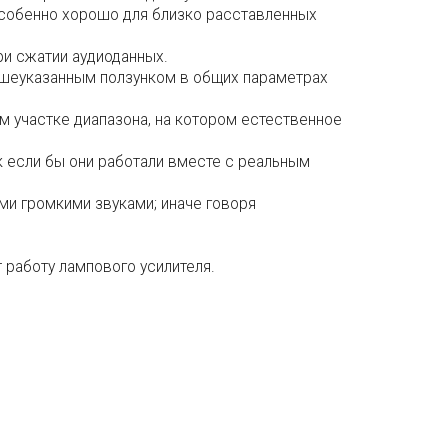
 особенно хорошо для близко расставленных
ри сжатии аудиоданных.
ышеуказанным ползунком в общих параметрах
ом участке диапазона, на котором естественное
ак если бы они работали вместе с реальным
ми громкими звуками; иначе говоря
 работу лампового усилителя.