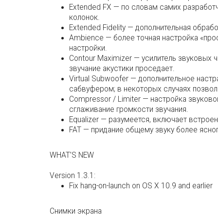
Extended FX — по словам самих разработ
колонок.
Extended Fidelity — дополнительная обра
Ambience — более точная настройка «пр
настройки.
Contour Maximizer — усилитель звуковых 
звучание акустики проседает.
Virtual Subwoofer — дополнительное наст
сабвуфером; в некоторых случаях позвол
Compressor / Limiter — настройка звуков
сглаживание громкости звучания.
Equalizer — разумеется, включает встрое
FAT — придание общему звуку более ясног
WHAT’S NEW
Version 1.3.1:
Fix hang-on-launch on OS X 10.9 and earlier
Снимки экрана