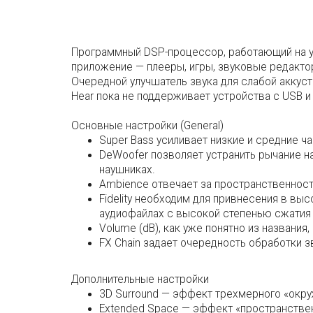
Программный DSP-процессор, работающий на ур
приложение — плееры, игры, звуковые редактор
Очередной улучшатель звука для слабой акку
Hear пока не поддерживает устройства с USB и
Основные настройки (General)
Super Bass усиливает низкие и средние ч
DeWoofer позволяет устранить рычание на
наушниках.
Ambience отвечает за пространственност
Fidelity необходим для привнесения в вы
аудиофайлах с высокой степенью сжатия 
Volume (dB), как уже понятно из названия
FX Chain задает очередность обработки з
Дополнительные настройки
3D Surround — эффект трехмерного «окруж
Extended Space — эффект «пространствен