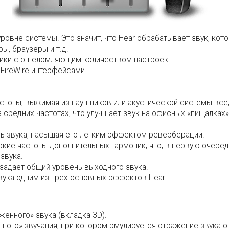
овне системы. Это значит, что Hear обрабатывает звук, кот
ы, браузеры и т.д.
стики с ошеломляющим количеством настроек.
 FireWire интерфейсами.
астоты, выжимая из наушников или акустической системы все,
 средних частотах, что улучшает звук на офисных «пищалках
ь звука, насыщая его легким эффектом реверберации.
сокие частоты дополнительных гармоник, что, в первую очеред
звука.
, задает общий уровень выходного звука.
вука одним из трех основных эффектов Hear.
енного» звука (вкладка 3D).
ного» звучания, при котором эмулируется отражение звука о