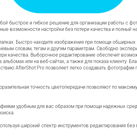
собой быстрое и гибкое решение для организации работы с ф
ые возможности настройки без потери качества и полный н
 папках. Быстро находите изображения при помощи обширны
чевым словам, тегам и другим параметрам. Свободно экспери
ери качества. Выборочное редактирование обеспечит возмож
 альбомах или на веб-сайтах, а также для показа клиенту. 
ствию AfterShot Pro позволяет легко создавать фотографии
оразительная точность цветопередачи позволяют по максим
афиями удобным для вас образом при помощи надежных сред
оиска.
используя широкий спектр инструментов редактирования без 