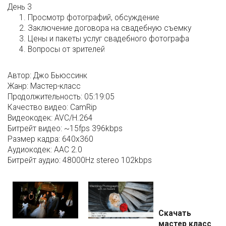
День 3
Просмотр фотографий, обсуждение
Заключение договора на свадебную съемку
Цены и пакеты услуг свадебного фотографа
Вопросы от зрителей
Автор:
Джо Бьюссинк
Жанр:
Мастер-класс
Продолжительность:
05:19:05
Качество видео:
CamRip
Видеокодек:
AVC/H.264
Битрейт видео:
~15fps 396kbps
Размер кадра:
640x360
Аудиокодек:
AAC 2.0
Битрейт аудио:
48000Hz stereo 102kbps
Скачать
мастер класс