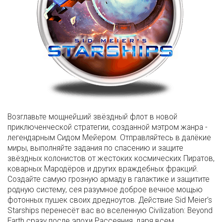
Возглавьте мощнейший звёздный флот в новой
приключенческой стратегии, созданной мэтром жанра -
легендарным Сидом Мейером. Отправляйтесь в далёкие
миры, выполняйте задания по спасению и защите
звёздных колонистов от жестоких космических Пиратов,
коварных Мародёров и других враждебных фракций.
Создайте самую грозную армаду в галактике и защитите
родную систему, сея разумное доброе вечное мощью
фотонных пушек своих дредноутов. Действие Sid Meier’s
Starships перенесёт вас во вселенную Civilization: Beyond
Earth сразу после эпохи Рассеяния, даря всем