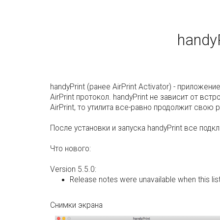
handy
handyPrint (ранее AirPrint Activator) - приложе
AirPrint протокол. handyPrint не зависит от вс
AirPrint, то утилита все-равно продолжит свою р
После установки и запуска handyPrint все под
Что нового:
Version 5.5.0:
Release notes were unavailable when this li
Снимки экрана