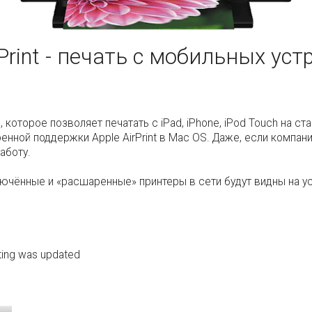
Print - печать с мобильных уст
ние, которое позволяет печатать с iPad, iPhone, iPod Touch на
троенной поддержки Apple AirPrint в Mac OS. Даже, если комп
аботу.
ключённые и «расшаренные» принтеры в сети будут видны на у
sting was updated