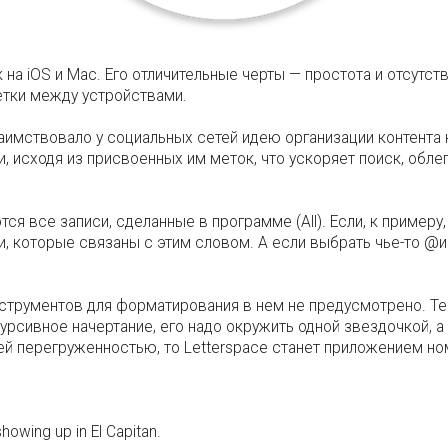
на iOS и Mac. Его отличительные черты — простота и отсутст
етки между устройствами.
аимствовало у социальных сетей идею организации контента 
и, исходя из присвоенных им меток, что ускоряет поиск, об
ся все записи, сделанные в программе (All). Если, к примеру
и, которые связаны с этим словом. А если выбрать чье-то @и
инструментов для форматирования в нем не предусмотрено. Т
урсивное начертание, его надо окружить одной звездочкой, 
й перегруженностью, то Letterspace станет приложением но
owing up in El Capitan.