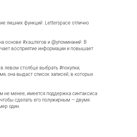
вие лишних функций. Letterspace отлично
на основе #хэштегов и @упоминаний. В
легчает восприятие информации и повышает
, в левом столбце выбрать #покупки,
мя, она выдаст список записей, в которых
ем не менее, имеется поддержка синтаксиса
а чтобы сделать его полужирным — двумя.
мер один.