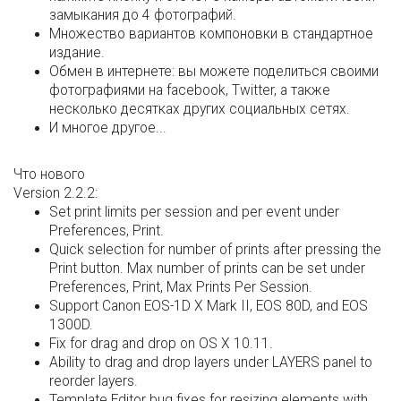
замыкания до 4 фотографий.
Множество вариантов компоновки в стандартное
издание.
Обмен в интернете: вы можете поделиться своими
фотографиями на facebook, Twitter, а также
несколько десятках других социальных сетях.
И многое другое...
Что нового
Version 2.2.2:
Set print limits per session and per event under
Preferences, Print.
Quick selection for number of prints after pressing the
Print button. Max number of prints can be set under
Preferences, Print, Max Prints Per Session.
Support Canon EOS-1D X Mark II, EOS 80D, and EOS
1300D.
Fix for drag and drop on OS X 10.11.
Ability to drag and drop layers under LAYERS panel to
reorder layers.
Template Editor bug fixes for resizing elements with