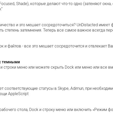
Focused, Shade), которые делают что-то одно (затеняют окна,
к"
личество и это мешает сосредоточиться? UnDistacted имеет 
ть степень затемнения. Теперь все самое важное всегда пере
ок и файлов - все это мешает сосредоточится и отвлекает Ваш
их темными
и строки меню или можете скрыть Dock или меню или все вме
ет соответствующие статусы в Skype, Adimun, при необходи
щи AppleScript
абочего стола, Dock и строку меню или включить «Режим фок