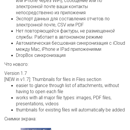
или iPhone через WiFi), сообщение или по
электронной почте ваши контакты
непосредственно из приложения
Экспорт данных для составления отчетов по
электронной почте, CSV или PDF
Нет повторяющейся фактуры, не размещенной
службы. Работает в автономном режиме
Автоматическая бесшовная синхронизация с iCloud
между Mac, iPhone и IPad приложениями
DropBox синхронизация
Что нового:
Version 1.7
[NEW in v1.7]: Thumbnails for files in Files section
easier to glance through list of attachments, without
having to open each file
works with all major file types: images, PDF files,
presentations, videos
thumbnails for existing files will automatically be added
Снимки экрана: