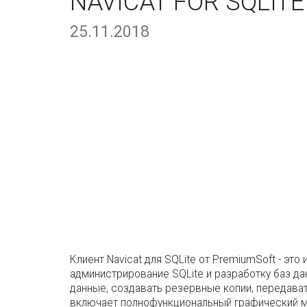
NAVICAT FOR SQLITE 
25.11.2018
Клиент Navicat для SQLite от PremiumSoft - э
администрирование SQLite и разработку баз д
данные, создавать резервные копии, передават
включает полнофункциональный графический мен