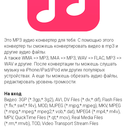
Это MP3 аудио конвертер для тебя. С помощью этого
конвертер ты сможешь конвертировать видео в mp3 и
другие аудио файлы.
А также WMA => MP3, M4A => MP3, WAV => FLAC, MP3 =>
WAV и другие. После конвертации ты можешь слушать
музыку на iPhone/iPad/iPod или других популярых
устройствах. А еще ты можешь обрезать аудио файлы,
редактировать уровень громкости.
На вход
Видео: 3GP (*.3gp;*.3g2), AVI, DV Files (*.dv;*.dif), Flash Files
(*.flv;*.swf;*.f4v), MOD, MJPEG (*.mjpg;*.mjpeg), MKV, MPEG
(*.mpg;*.mpeg;*.mpeg2;*.vob;*.dat), MPEG4 (*.mp4;*.m4v),
MPV, QuickTime Files (*.qt;*.mov), Real Media Files
(*.rm;*.rmvb), TOD, Video Transport Stream Files