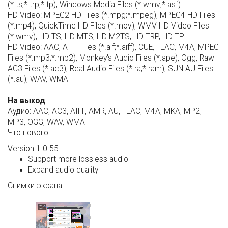
(*.ts;*.trp;*.tp), Windows Media Files (*.wmv;*.asf)
HD Video: MPEG2 HD Files (*.mpg;*.mpeg), MPEG4 HD Files
(*.mp4), QuickTime HD Files (*.mov), WMV HD Video Files
(*.wmv), HD TS, HD MTS, HD M2TS, HD TRP, HD TP
HD Video: AAC, AIFF Files (*.aif;*.aiff), CUE, FLAC, M4A, MPEG
Files (*.mp3;*.mp2), Monkey's Audio Files (*.ape), Ogg, Raw
AC3 Files (*.ac3), Real Audio Files (*.ra;*.ram), SUN AU Files
(*.au), WAV, WMA
На выход
Аудио: AAC, AC3, AIFF, AMR, AU, FLAC, M4A, MKA, MP2,
MP3, OGG, WAV, WMA
Что нового:
Version 1.0.55
Support more lossless audio
Expand audio quality
Снимки экрана: