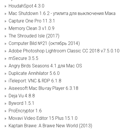
HoudahSpot 4.3.0
Mac Shutdown 1.6.2 - утилита для выключения Мака
Capture One Pro 11.3.1
Memory Clean 3 v1.0.9
The Shrouded Isle (2017)
Computer Bild №21 (октябрь 2014)
Adobe Photoshop Lightroom Classic CC 2018 v7.5.0.10
mSecure 3.5.5
Angry Birds Seasons 4.1 для Mac OS
Duplicate Annihilator 5.6.0
iTeleport: VNC & RDP 6.1.8
Aiseesoft Mac Blu-ray Player 6.3.18
Deja Vu 4.8.8
Byword 1.5.1
ProEncryptor 1.6
Movavi Video Editor 15 Plus 15.1.0
Kaptain Brawe: A Brawe New World (2013)