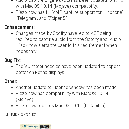
Audio Capture Engine (ACE) has been updated to 9.1.0,
with MacOS 10.14 (Mojave) compatibility.
Piezo now has full VoIP capture support for "Linphone",
"Telegram", and "Zoiper 5".
Enhancement:
Changes made by Spotify have led to ACE being
required to capture audio from the Spotify app. Audio
Hijack now alerts the user to this requirement when
necessary.
Bug Fix:
The VU meter needles have been updated to appear
better on Retina displays.
Other:
Another update to License window has been made.
Piezo now has compatibility with MacOS 10.14
(Mojave).
Piezo now requires MacOS 10.11 (El Capitan).
Снимки экрана: