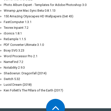
Photo Album Expert - Templates for Adobe Photoshop 3.0
Winamp для Mac Sync Beta 0.8.1.13
150 Amazing Cityscapes HD Wallpapers (Set 43)
FastComputer 1.3.1
Teorex Inpaint 7.2
iSonics 1.8.1
ReSample 1.1.5
PDF Converter Ultimate 3.1.0
Boxy SVG 3.23
Word Processor Pro 2.1
NameFind 7.2
Notability 2.9.3
Shadowrun: Dragonfall (2014)
Switch 5.32
Lucid Dream (2018)
Ken Follett's The Pillars of the Earth (2017)