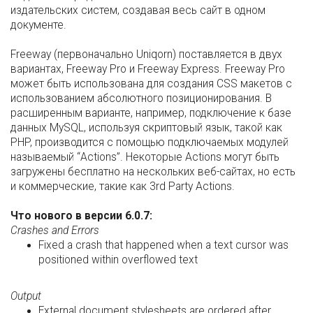
издательских систем, создавая весь сайт в одном
документе.
Freeway (первоначально Uniqorn) поставляется в двух
вариантах, Freeway Pro и Freeway Express. Freeway Pro
может быть использована для создания CSS макетов с
использованием абсолютного позиционирования. В
расширенным варианте, например, подключение к базе
данных MySQL, используя скриптовый язык, такой как
PHP, производится с помощью подключаемых модулей
называемый “Actions”. Некоторые Actions могут быть
загружены бесплатно на нескольких веб-сайтах, но есть
и коммерческие, такие как 3rd Party Actions.
Что нового в версии 6.0.7:
Crashes and Errors
Fixed a crash that happened when a text cursor was
positioned within overflowed text
Output
External document stylesheets are ordered after