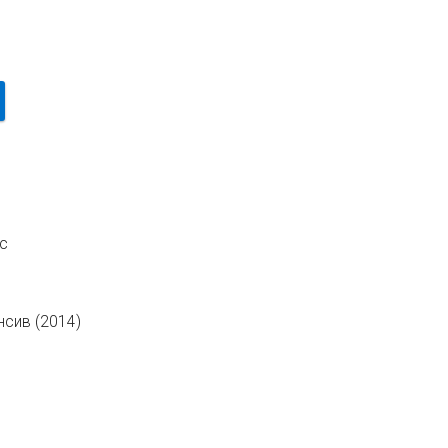
ac
нсив (2014)