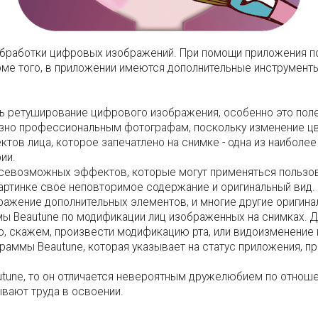
 обработки цифровых изображений. При помощи приложения п
ме того, в приложении имеются дополнительные инструмент
ь ретуширование цифрового изображения, особенно это пол
езно профессиональным фотографам, поскольку изменение ц
ов лица, которое запечатлено на снимке - одна из наиболее
ии.
 всевозможных эффектов, которые могут применяться польз
артинке свое неповторимое содержание и оригинальный вид.
ражение дополнительных элементов, и многие другие оригина
 Beautune по модификации лиц изображенных на снимках. Д
, скажем, произвести модификацию рта, или видоизменение 
раммы Beautune, которая указывает на статус приложения, п
tune, то он отличается невероятным дружелюбием по отнош
ывают труда в освоении.