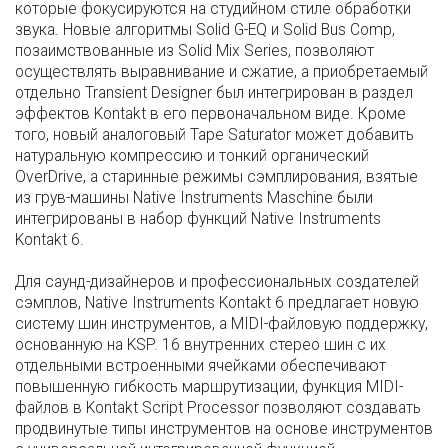
которые фокусируются на студийном стиле обработки
звука. Новые алгоритмы Solid G-EQ и Solid Bus Comp,
позаимствованные из Solid Mix Series, позволяют
осуществлять выравнивание и сжатие, а приобретаемый
отдельно Transient Designer был интегрирован в раздел
эффектов Kontakt в его первоначальном виде. Кроме
того, новый аналоговый Tape Saturator может добавить
натуральную компрессию и тонкий органический
OverDrive, а старинные режимы сэмплирования, взятые
из грув-машины Native Instruments Maschine были
интегрированы в набор функций Native Instruments
Kontakt 6.
Для саунд-дизайнеров и профессиональных создателей
сэмплов, Native Instruments Kontakt 6 предлагает новую
систему шин инструментов, а MIDI-файловую поддержку,
основанную на KSP. 16 внутренних стерео шин с их
отдельными встроенными ячейками обеспечивают
повышенную гибкость маршрутизации, функция MIDI-
файлов в Kontakt Script Processor позволяют создавать
продвинутые типы инструментов на основе инструментов