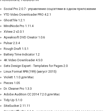
Social Pro 2.0.7 - управление соцсетями в одном приложении
YTD Video Downloader PRO 4.2.1
GhostTile 1.2.1
MindNode Pro 1.11.4
XView 2 v2.0.1
Apeaksoft DVD Creator 1.0.6
Pulsar 2.3.4
Rough Draft 1.5.1
Battery Time Indicator 1.2
4K Video Downloader 4.5.0
Sets Design Expert - Templates for Pages 2.0
Linux Format №8 (199) (август 2015)
Violett 1.1.0 для Mac
Pieces 1.05
Dr. Cleaner Pro 1.3.3
Adobe Audition CC 2014 7.2.0 для Mac
Tidy Up 5.1.0
SiteSucker 2.11.11