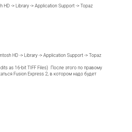
D -> Library -> Application Support -> Topaz
h HD -> Library -> Application Support -> Topaz
its as 16-bit TIFF Files) После этого по правому
ться Fusion Express 2, в котором надо будет