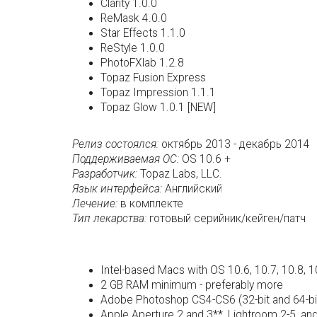
Clarity 1.0.0
ReMask 4.0.0
Star Effects 1.1.0
ReStyle 1.0.0
PhotoFXlab 1.2.8
Topaz Fusion Express
Topaz Impression 1.1.1
Topaz Glow 1.0.1 [NEW]
Релиз состоялся:
октябрь 2013 - декабрь 2014
Поддерживаемая ОС:
OS 10.6 +
Разработчик:
Topaz Labs, LLC.
Язык интерфейса:
Английский
Лечение:
в комплекте
Тип лекарства:
готовый серийник/кейген/патч
Intel-based Macs with OS 10.6, 10.7, 10.8, 
2 GB RAM minimum - preferably more
Adobe Photoshop CS4-CS6 (32-bit and 64-b
Apple Aperture 2 and 3**, Lightroom 2-5, an