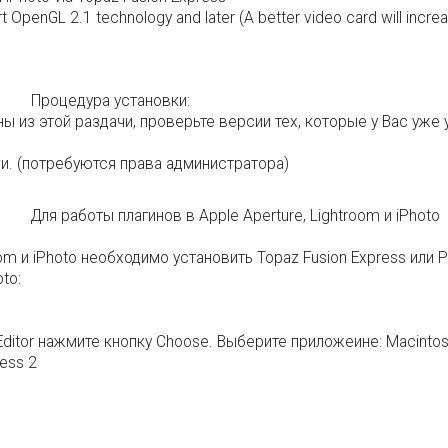
 OpenGL 2.1 technology and later (A better video card will incr
Процедура установки:
ы из этой раздачи, проверьте версии тех, которые у Вас уже
ии. (потребуются права администратора)
Для работы плагинов в Apple Aperture, Lightroom и iPhoto
oom и iPhoto необходимо установить Topaz Fusion Express или P
to:
Editor нажмите кнопку Choose. Выберите приложеине: Macintosh H
ress 2