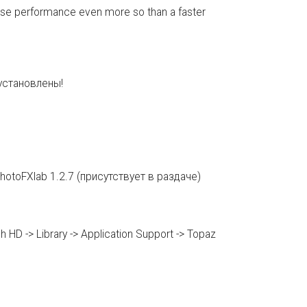
ease performance even more so than a faster
 установлены!
hotoFXlab 1.2.7 (присутствует в раздаче)
D -> Library -> Application Support -> Topaz