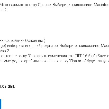
Editor нажмите кнопку Choose. Выберите приложеине: Macintosh H
ss 2
o -> Настойки -> Основные )
age) выберите внешний редактор. Выберите приложеине: Macintos
ress 2
ставьте галку "Сохранять изменения как TIFF 16 бит" (Save ed
амме-редакторе" или нажав на кнопку "Править" будет запуска
1.09 GB):