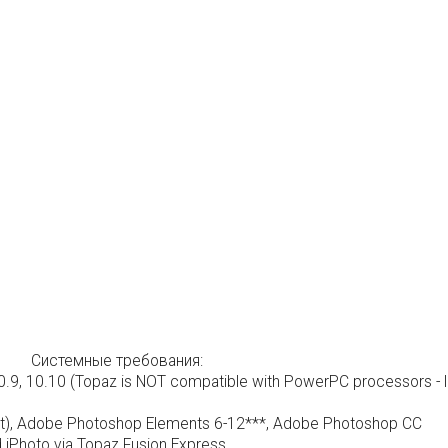
Системные требования:
10.9, 10.10 (Topaz is NOT compatible with PowerPC processors - l
it), Adobe Photoshop Elements 6-12***, Adobe Photoshop СС
d iPhoto via Topaz Fusion Express