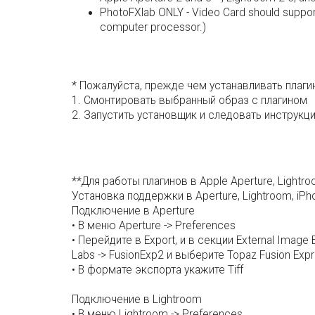
PhotoFXlab ONLY - Video Card should support
computer processor.)
* Пожалуйста, прежде чем устанавливать плагин
1. Смонтировать выбранный образ с плагином
2. Запустить установщик и следовать инструкц
**Для работы плагинов в Apple Aperture, Lightr
Установка поддержки в Aperture, Lightroom, iPho
Подключение в Aperture
• В меню Aperture -> Preferences
• Перейдите в Export, и в секции External Image 
Labs -> FusionExp2 и выберите Topaz Fusion Exp
• В формате экспорта укажите Tiff
Подключение в Lightroom
• В меню Lightroom -> Preferences