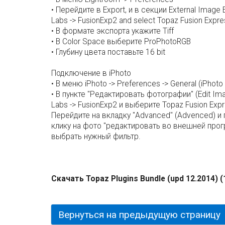
• Перейдите в Export, и в секции External Image 
Labs -> FusionExp2 and select Topaz Fusion Expre
• В формате экспорта укажите Tiff
• В Color Space выберите ProPhotoRGB
• Глубину цвета поставьте 16 bit
Подключение в iPhoto
• В меню iPhoto -> Preferences -> General (iPhot
• В пункте "Редактировать фотографии" (Edit Im
Labs -> FusionExp2 и выберите Topaz Fusion Exp
Перейдите на вкладку "Advanced" (Advenced) и по
клику на фото "редактировать во внешней прогр
выбрать нужный фильтр.
Скачать Topaz Plugins Bundle (upd 12.2014) (
Вернуться на предыдущую страницу