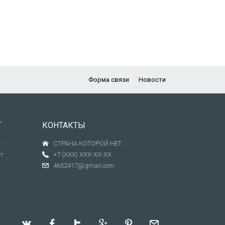
Форма связи
Новости
Т
КОНТАКТЫ
т
СТРАНА КОТОРОЙ НЕТ
т
+7 (XXX) XXX-XX-XX
4652417@gmail.com