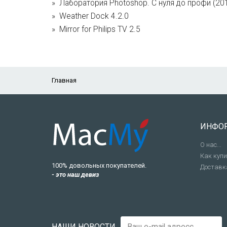
Лаборатория Photoshop. С нуля до профи (20
Weather Dock 4.2.0
Mirror for Philips TV 2.5
Главная
ИНФО
О нас...
Как куп
100% довольных покупателей.
Доставк
- это наш девиз
НАШИ НОВОСТИ