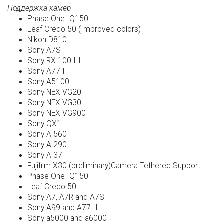
Поддержка камер
Phase One IQ150
Leaf Credo 50 (Improved colors)
Nikon D810
Sony A7S
Sony RX 100 III
Sony A77 II
Sony A5100
Sony NEX VG20
Sony NEX VG30
Sony NEX VG900
Sony QX1
Sony A 560
Sony A 290
Sony A 37
Fujifilm X30 (preliminary)Camera Tethered Support
Phase One IQ150
Leaf Credo 50
Sony A7, A7R and A7S
Sony A99 and A77 II
Sony a5000 and a6000