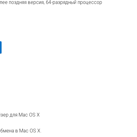
олее поздняя версия, 64-разрядный процессор
йзер для Mac OS X
 обмена в Mac OS X.