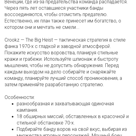
Венеции, где из-за предательства команда распадается.
Через пять лет оставшиеся участники банды
воссоединяются, чтобы отомстить предателю.
Естественно, их план также принесет им богатство, о
котором они и мечтать не смели...
Crookz — The Big Heist — тактическая стратегия в стиле
фанка 1970-х с гладкой и заводной атмосферой.
Покажите искусство воровства, планируя стильные
кражи и грабежи. Используйте шпионаж и быстроту
мышления, чтобы не допустить обнаружения. Перед
каждым выходом на дело собирайте и снаряжайте
команду, планируйте лучший способ проникновения, а
затем применяйте разработанную стратегию.
Особенности:
разнообразная и захватывающая одиночная
кампания.
18 обширных миссий, обставленных в красочной и
стильной обстановке 70-х.
Подбирайте банду воров на свой вкус, выбирая из
множества игровых персонажей. Мощный боец