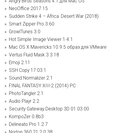
Angry Birds Seasons 4.1 для Mac OS
NeoOffice 2017.15
Sudden Strike 4 – Africa: Desert War (2018)
Smart Zipper Pro 3.60
GrowlTunes 3.0
Hot Simple Image Viewer 1.4.1
Mac OS X Mavericks 10.9.5 образ для VMware
Vertus Fluid Mask 3.3.18
Emoji 2.11
SSH Copy 17.03.1
Sound Normalizer 2.1
FINAL FANTASY XIII-2 (2014) PC
PhotoTangler 2.1
Audio Playr 2.2
Security Gateway Desktop 3D 01.03.00
KompoZer 0.8b3
Delineato Pro 1.2.7
Norton 360 21.2.0.38