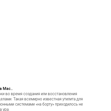
а Mac..
бки во время создания или восстановления
делами. Такая всемирно известная утилита для
ионными системами «на борту» приходилось не
а ура.