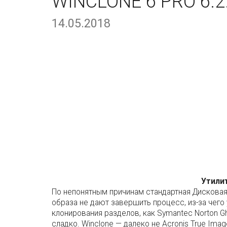
WINCLONE 6 PRO 6.2
14.05.2018
Утилит
По непонятным причинам стандартная Дисковая
образа не дают завершить процесс, из-за чего
клонирования разделов, как Symantec Norton G
сладко. Winclone — далеко не Acronis True Imag