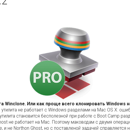
.2
а Winclone. Или как проще всего клонировать Windows н
 утилита не работает с Windows разделами на Mac OS X: оши
 утилита становится бесполезной при работе с Boot Camp раз
host не работает на Mac. Поэтому маководам с двумя операц
e, и не Northon Ghost, но с поставленой задачей справляется н