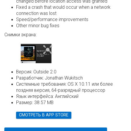
changed before location access was granted
Fixed a crash that would occur when a network
connection was lost
Speed/performance improvements
Other minor bug fixes
Снимки экрана:
Версия:
Outside 2.0
Разработчик:
Jonathan Wukitsch
Системные требования:
OS X 10.11 или более
поздняя версия, 64-разрядный процессор
Язык интерфейса:
Английский
Размер:
38.57 MB
СМОТРЕТЬ В APP STORE