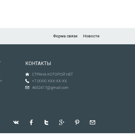
Форма связи
Новости
Т
КОНТАКТЫ
т
СТРАНА КОТОРОЙ НЕТ
т
+7 (XXX) XXX-XX-XX
4652417@gmail.com