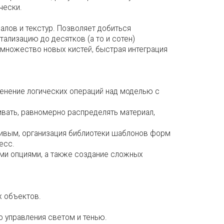
чески.
алов и текстур. Позволяет добиться
ализацию до десятков (а то и сотен)
 множество новых кистей, быстрая интеграция
енение логических операций над моделью с
ивать, равномерно распределять материал,
ривым, организация библиотеки шаблонов форм
есс.
ими опциями, а также создание сложных
х объектов.
о управления светом и тенью.