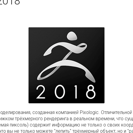
2018
 моделирования, созданная компанией Pixologic. Отличительн
движком трёхмерного рендеринга в реальном времени, что су
мая пиксоль) содержит информацию не только о своих коорди
 что вы не только можете "лепить" трёхмерный объект, но и "р