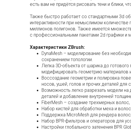
есть вам не придётся рисовать тени и блики, ч
Также быстро работает со стандартными 3d об
интерактивности при немыслимом количестве п
миллионов полигонов. Также имеется множеств
с профессиональными пакетами 2d графики и м
Характеристики ZBrush:
DynaMesh – моделирование без необходим
сохранением топологии.
Лепка 3D-объекта от шарика до готового 
модифицировать геометрию материалов и т
Воссоздание геометрии и полировка пове
носов, ушей, голов и прочих деталей для
Возможность легко разрезать модели на д
деталей и добавление внутренней толщин
FiberMesh – создание трехмерных волос,
Набор кистей для обработки меха и волос
Поддержка MicroMesh для рендера волос/
Набор BPR-фильтров и операторов для у
Настройки глобального затенения BPR Glo