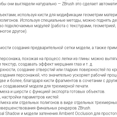
тобы они выглядели натурально — ZBrush это сделает автомати
ъектами, используя кисти для модификации геометрии матери
олигонов. Используя специальные методы, можно поднять дет
о подключаемых модулей (работа с текстурами, геометрией,
ногое другое).
ости создания предварительной сетки модели, а также прим
персонажа, похожая на процесс лепки из глины: можно вытяг
екстур, создавать эффект мерцания глаз и т. д.
рхности, создание отверстий или гладких поверхностей по к
 создания персонажей, что значительно ускоряет рабочий проц
ве и более, благодаря кисти фрагментов в сочетании с друг
ы создаваемой модели для трехмерной печати.
 меха и шерсти с функцией экспорта готовых объектов.
, настройки параметров кистей.
меха или отдельных полигонов в виде отдельных трехмерны
совершенствования финальных рендеров ZBrush.
bal Shadow и модели затенения Ambient Occlusion для простог