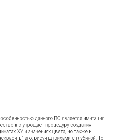
ой особенностью данного ПО является имитация
щественно упрощает процедуру создания
натах XY и значениях цвета, но также и
аскрасить" его, рисуя штрихами с глубиной. То