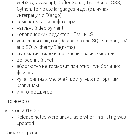
web2py, jаvascript, CoffeeScript, TypeScript, CSS,
Cython, Template languages и др. (отличная
интеграция с Django)
замечательный рефакторинг
нативный deployment
человеческий редактор HTML и JS
удаленная отладка (Databases and SQL support, UML,
and SQLAlchemy Diagrams)
автоматическое исправление зависимостей
встроенный shell
абсолютно не тормозит при открытии больших
файлов
куча приятных мелочей, доступных по горячим
клавишам
и многое другое
Что нового:
Version 2018.3.4:
Release notes were unavailable when this listing was
updated.
Снимки экрана: