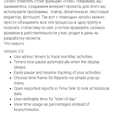
Особо отметить стоит функцию «Polls». Например, вы
занимаетесь созданием интернет проекта, для этого вы
используете программы : mamp, dreamweaver, текстовый
редактор, фотошоп. Так вот с помощью «pools» можно
просто объединить все эти процессы в одну группу и
получать статистику по ней, а потом проверить сколько
времени в действительности у вас уходит в день на
разработку проекта.
Что нового:
Version 2.0:
Use ad-hoc timers to track non-Mac activities.
Timers now pause automatically when the display
sleeps.
Easily pause and resume tracking of your activities.
Choose time frame for Reports via simple pop-up
menu.
Open exported reports in Time Sink to look at historical
data.
User-definable time for "start of day."
View time usage as percentages instead of
hours/minutes.