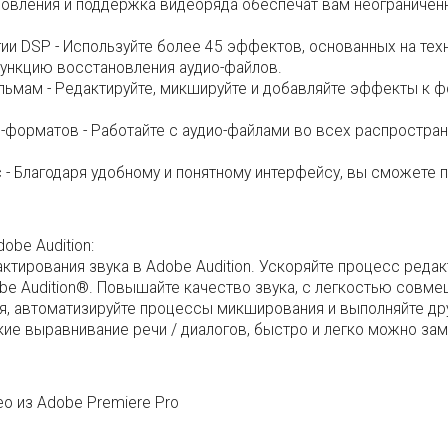
ановления и поддержка видеоряда обеспечат вам неограничен
и DSP - Используйте более 45 эффектов, основанных на техн
функцию восстановления аудио-файлов.
ьмам - Редактируйте, микшируйте и добавляйте эффекты к ф
форматов - Работайте с аудио-файлами во всех распростран
- Благодаря удобному и понятному интерфейсу, вы сможете п
obe Audition:
ктирования звука в Adobe Audition. Ускоряйте процесс реда
 Audition®. Повышайте качество звука, с легкостью совмеща
я, автоматизируйте процессы микширования и выполняйте др
кие выравнивание речи / диалогов, быстро и легко можно зам
ео из Adobe Premiere Pro