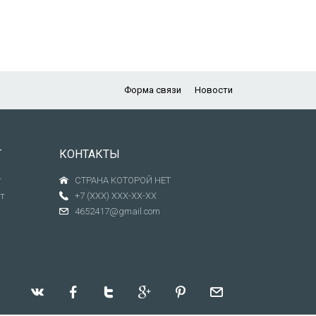
Форма связи
Новости
Т
КОНТАКТЫ
т
СТРАНА КОТОРОЙ НЕТ
т
+7 (XXX) XXX-XX-XX
4652417@gmail.com