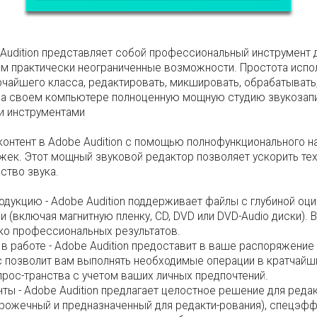
Audition представляет собой профессиональный инструмент 
 им практически неограниченные возможности. Простота испо
очайшего класса, редактировать, микшировать, обрабатыват
на своем компьютере полноценную мощную студию звукозапи
и инструментами
оконтент в Adobe Audition с помощью полнофункционального 
ек. Этот мощный звуковой редактор позволяет ускорить тех
ство звука.
дукцию - Adobe Audition поддерживает файлы с глубиной оци
и (включая магнитную пленку, CD, DVD или DVD-Audio диски).
ко профессиональных результатов.
 работе - Adobe Audition предоставит в ваше распоряжение
 позволит вам выполнять необходимые операции в кратчайши
прос-транства с учетом ваших личных предпочтений.
ты - Adobe Audition предлагает целостное решение для реда
ожечный и предназначенный для редакти-рования), спецэфф