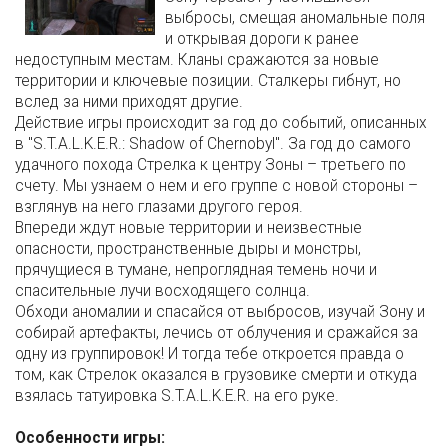
выбросы, смещая аномальные поля
и открывая дороги к ранее
недоступным местам. Кланы сражаются за новые
территории и ключевые позиции. Сталкеры гибнут, но
вслед за ними приходят другие.
Действие игры происходит за год до событий, описанных
в "S.T.A.L.K.E.R.: Shadow of Chernobyl". За год до самого
удачного похода Стрелка к центру Зоны – третьего по
счету. Мы узнаем о нем и его группе с новой стороны –
взглянув на него глазами другого героя.
Впереди ждут новые территории и неизвестные
опасности, пространственные дыры и монстры,
прячущиеся в тумане, непроглядная темень ночи и
спасительные лучи восходящего солнца.
Обходи аномалии и спасайся от выбросов, изучай Зону и
собирай артефакты, лечись от облучения и сражайся за
одну из группировок! И тогда тебе откроется правда о
том, как Стрелок оказался в грузовике смерти и откуда
взялась татуировка S.T.A.L.K.E.R. на его руке.
Особенности игры: