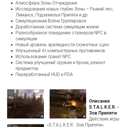
Атмосфера Зоны Отчуждения
Исследования новых глубин Зоны – Рыжий лес,
Лиманск, Подземелья Припяти и др.
Симуляционная Война Группировок
Доработанная система симуляции жизни
Разнообразное поведение сталкеров-NPC в
симуляции
Новый уровень зрелищности сюжетных сцен
Улучшенный AI компьютерных противников
Использование гранат NPC
Система улучшений оружия и брони, ремонт
предметов.
Переработанный HUD и PDA
Описание
S.T.A.L.K.E.R. -
Зов Припяти
Действие игры
«S.T.A.L.K.E.R.: Зов Припяти»