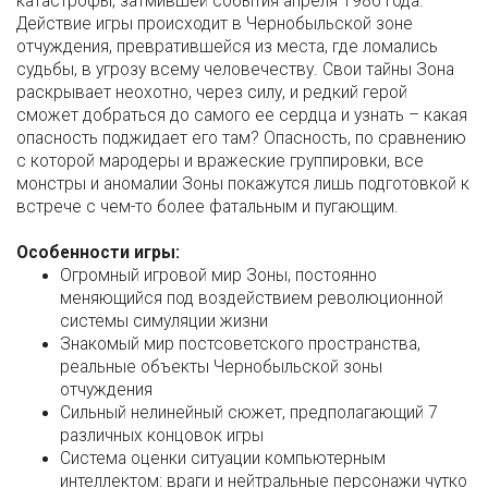
катастрофы, затмившей события апреля 1986 года.
Действие игры происходит в Чернобыльской зоне
отчуждения, превратившейся из места, где ломались
судьбы, в угрозу всему человечеству. Свои тайны Зона
раскрывает неохотно, через силу, и редкий герой
сможет добраться до самого ее сердца и узнать – какая
опасность поджидает его там? Опасность, по сравнению
с которой мародеры и вражеские группировки, все
монстры и аномалии Зоны покажутся лишь подготовкой к
встрече с чем-то более фатальным и пугающим.
Особенности игры:
Огромный игровой мир Зоны, постоянно
меняющийся под воздействием революционной
системы симуляции жизни
Знакомый мир постсоветского пространства,
реальные объекты Чернобыльской зоны
отчуждения
Сильный нелинейный сюжет, предполагающий 7
различных концовок игры
Система оценки ситуации компьютерным
интеллектом: враги и нейтральные персонажи чутко