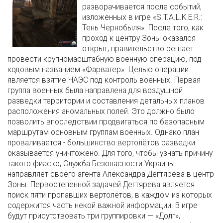
разворачивается после событий,
изложенных в игре «S.T.A.L.K.E.R.:
Тень Чернобыля». После того, как
проход к центру Зоны оказался
открыт, правительство решает
провести крупномасштабную военную операцию, под
кодовым названием «Фарватер». Целью операции
является взятие ЧАЭС под контроль военных. Первая
группа военных была направлена для воздушной
разведки территории и составления детальных планов
расположения аномальных полей. Это должно было
позволить впоследствии продвигаться по безопасным
маршрутам основным группам военных. Однако план
проваливается - большинство вертолётов разведки
оказывается уничтожено. Для того, чтобы узнать причину
такого фиаско, Служба Безопасности Украины
направляет своего агента Александра Дегтярева в центр
Зоны. Первостепенной задачей Дегтярева является
поиск пяти пропавших вертолётов, в каждом из которых
содержится часть некой важной информации. В игре
будут присутствовать три группировки — «Долг»,