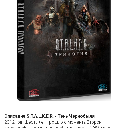
Описание S.T.A.L.K.E.R. - Тень Чернобыля
2012 год. Шесть лет прошло с момента Второй