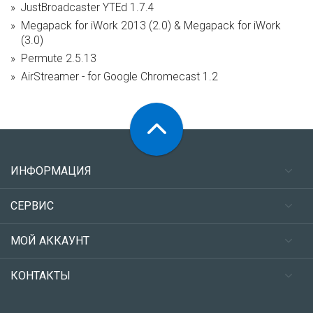
JustBroadcaster YTEd 1.7.4
Megapack for iWork 2013 (2.0) & Megapack for iWork
(3.0)
Permute 2.5.13
AirStreamer - for Google Chromecast 1.2
ИНФОРМАЦИЯ
СЕРВИС
МОЙ АККАУНТ
КОНТАКТЫ