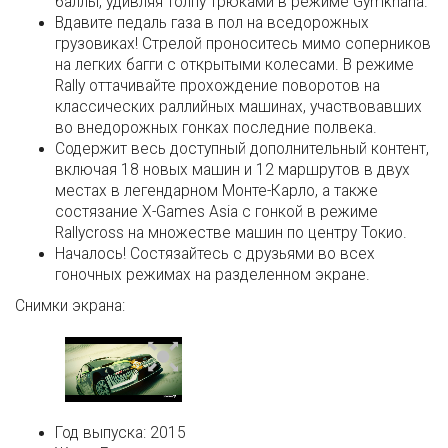
баллы, удивляя толпу трюками в режиме Gymkhana.
Вдавите педаль газа в пол на вседорожных
грузовиках! Стрелой проноситесь мимо соперников
на легких багги с открытыми колесами. В режиме
Rally оттачивайте прохождение поворотов на
классических раллийных машинах, участвовавших
во внедорожных гонках последние полвека.
Содержит весь доступный дополнительный контент,
включая 18 новых машин и 12 маршрутов в двух
местах в легендарном Монте-Карло, а также
состязание X-Games Asia с гонкой в режиме
Rallycross на множестве машин по центру Токио.
Началось! Состязайтесь с друзьями во всех
гоночных режимах на разделенном экране.
Снимки экрана:
Год выпуска:
2015