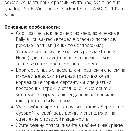
вождения на отборных раллийных тачках, включая Audi
Quattro, 1960s Mini Cooper S, и Ford Fiesta WRC 2011 Кена
Блока.
Основные особенности:
Состязайтесь в классических заездах в режиме
Rally, вырывайтесь вперед в опасных погонях в
режиме Landrush (Гонки по бездорожью).
Устраивайте яростные битвы в режиме Head 2
Head (Один на один), проносясь по мостам и
тоннелям на хитросплетенных трассах.
Боритесь с пылью, асфальтом, гравием и снегом на
множестве восхитительных трасс, включая
норвежские горные серпантины, специально
построенный трек на стадионе LA Coliseum и
уелтный автодром на легендарной лондонской
электростанции Баттерси.
Участвуйте в яростных ночных гонках и боритесь с
суровой погодой, ведь дождь и снег влияют на
сцепление с трассой и видимость.
Жгите резину, подпрыгивайте в кабине и набирайте