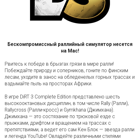
Бескомпромиссный раллийный симулятор несется
на Mac!
Рвитесь к победе в брызгах грязи в мире ралли!
Побеждайте природу и соперников, гоните по финским
лесам, уходите в занос на обледенелых горных трассах и
вздымайте пыль на просторах Африки.
В игре DiRT 3 Complete Edition представлено шесть
высокооктановых дисциплин, в том числе Rally (Ралли),
Rallycross (Ралли-кросс) и Gymkhana (Джимхана).
Джимхана — это состязание по трюковой езде с
прыжками, дрифтом и вращением на трассах с
препятствиями, а ведет его сам Кен Блок — звезда ралли
и легенда YouTube! Овладейте различными стилями