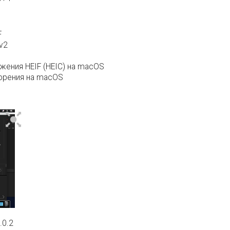
F
v2
жения HEIF (HEIC) на macOS
орения на macOS
.0.2