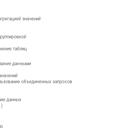
агрегацией значений
группировкой
нение таблиц
ование данными
значений
ользование объединенных запросов
ние данных
.)
ур