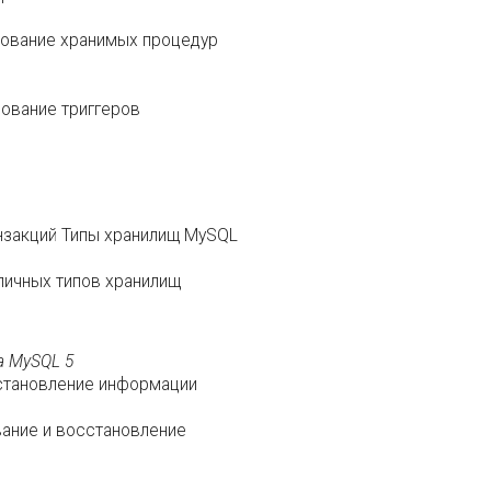
зование хранимых процедур
зование триггеров
нзакций Типы хранилищ MySQL
личных типов хранилищ
а MySQL 5
становление информации
вание и восстановление