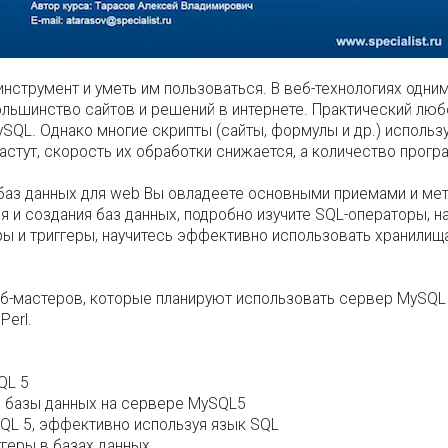
нструмент и уметь им пользоваться. В веб-технологиях одним
льшинство сайтов и решений в интернете. Практический любо
ySQL. Однако многие скрипты (сайты, формулы и др.) исполь
стут, скорость их обработки снижается, а количество прогр
 баз данных для web Вы овладеете основными приемами и м
 и создания баз данных, подробно изучите SQL-операторы, н
 и триггеры, научитесь эффективно использовать хранилища
еб-мастеров, которые планируют использовать сервер MySQL 
Perl.
QL 5
 базы данных на сервере MySQL5
QL 5, эффективно используя язык SQL
геры в базах данных