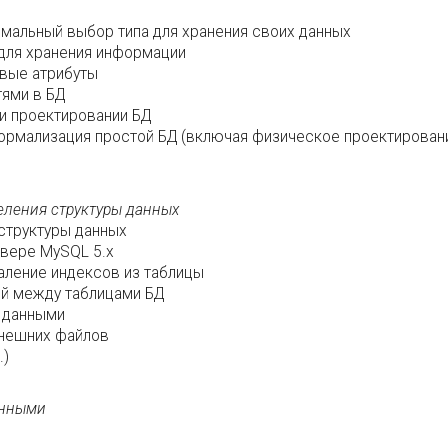
имальный выбор типа для хранения своих данных
 для хранения информации
евые атрибуты
ями в БД
ри проектировании БД
ормализация простой БД (включая физическое проектирован
еления структуры данных
структуры данных
рвере MySQL 5.x
аление индексов из таблицы
ий между таблицами БД
 данными
внешних файлов
.)
анными