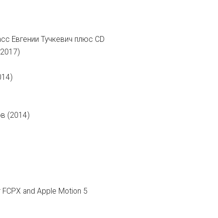
асс Евгении Тучкевич плюс CD
(2017)
014)
в (2014)
r FCPX and Apple Motion 5