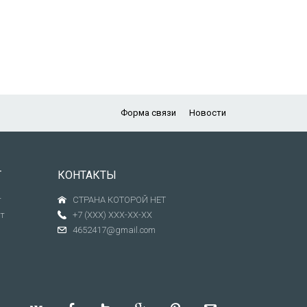
Форма связи
Новости
Т
КОНТАКТЫ
т
СТРАНА КОТОРОЙ НЕТ
т
+7 (XXX) XXX-XX-XX
4652417@gmail.com