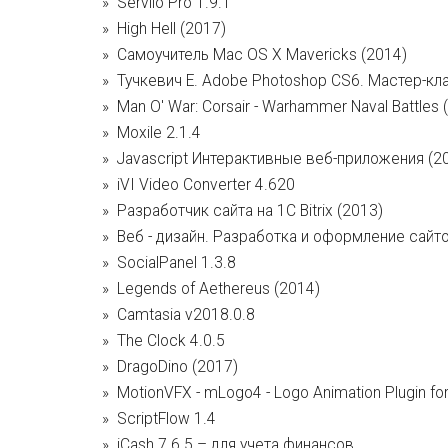
Serviio Pro 1.9.1
High Hell (2017)
Самоучитель Mac OS X Mavericks (2014)
Тучкевич Е. Adobe Photoshop CS6. Мастер-кл
Man O' War: Corsair - Warhammer Naval Battles 
Moxile 2.1.4
Javascript Интерактивные веб-приложения (2
iVI Video Converter 4.620
Разработчик сайта на 1С Bitrix (2013)
Веб - дизайн. Разработка и оформление сайто
SocialPanel 1.3.8
Legends of Aethereus (2014)
Camtasia v2018.0.8
The Clock 4.0.5
DragoDino (2017)
MotionVFX - mLogo4 - Logo Animation Plugin fo
ScriptFlow 1.4
iCash 7.6.5 – для учета финансов